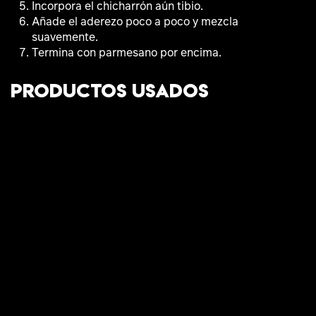
Incorpora el chicharrón aún tibio.
Añade el aderezo poco a poco y mezcla
suavemente.
Termina con parmesano por encima.
Productos usados
República
El Salvador
Dominicana
Chicharrón
Chicharrón
Guatemala
Chicharrón